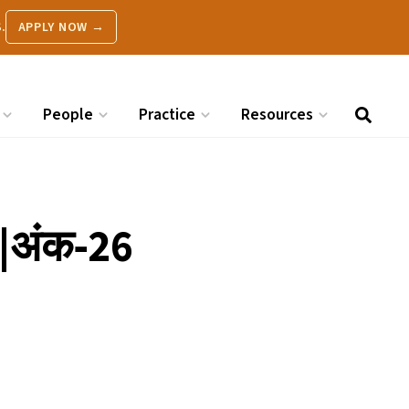
.
APPLY NOW →
People
Practice
Resources
 |अंक‑26