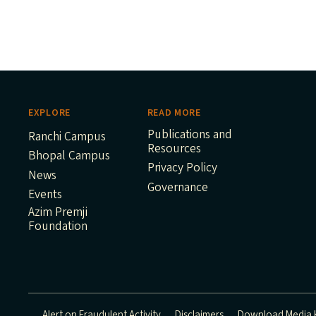
EXPLORE
READ MORE
Publications and
Ranchi Campus
Resources
Bhopal Campus
Privacy Policy
News
Governance
Events
Azim Premji
Foundation
Alert on Fraudulent Activity
Disclaimers
Download Media K