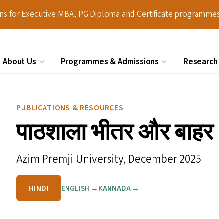
ions for Executive MBA, PG Diploma and Certificate programmes
About Us
Programmes & Admissions
Research
Search
PUBLICATIONS & RESOURCES
पाठशाला भीतर और बाहर
Azim Premji University,
December 2025
HINDI
ENGLISH →
KANNADA →