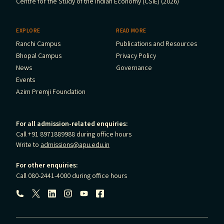
Centre for the Study of the Indian Economy (CSIE) (2026)
EXPLORE
READ MORE
Ranchi Campus
Publications and Resources
Bhopal Campus
Privacy Policy
News
Governance
Events
Azim Premji Foundation
For all admission-related enquiries:
Call +91 8971889988 during office hours
Write to
admissions@apu.edu.in
For other enquiries:
Call 080-2441-4000 during office hours
Follow us: