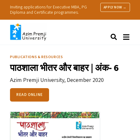
Inviting applications for Executive MBA, PG
APPLY NOW →
Diploma and Certificate programmes.
About Us
Search
Programmes & Admissions
Research
PUBLICATIONS & RESOURCES
People
पाठशाला भीतर और बाहर | अंक‑ 6
Practice
Resources
Azim Premji University,
December 2020
READ ONLINE