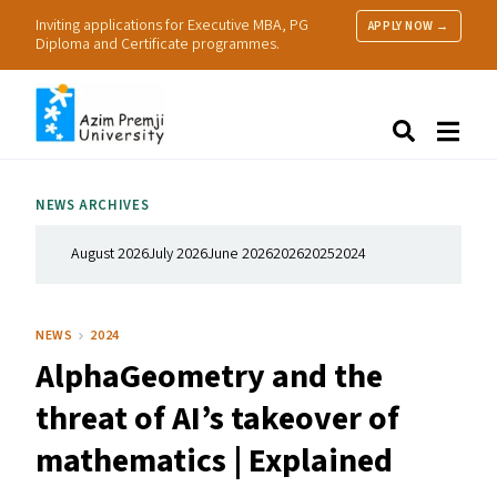
Inviting applications for Executive MBA, PG
APPLY NOW →
Diploma and Certificate programmes.
About Us
Search
Programmes & Admissions
Research
NEWS ARCHIVES
People
Practice
August 2026
July 2026
June 2026
2026
2025
2024
Resources
NEWS
2024
AlphaGeometry and the
threat of
AI
’s takeover of
mathematics | Explained