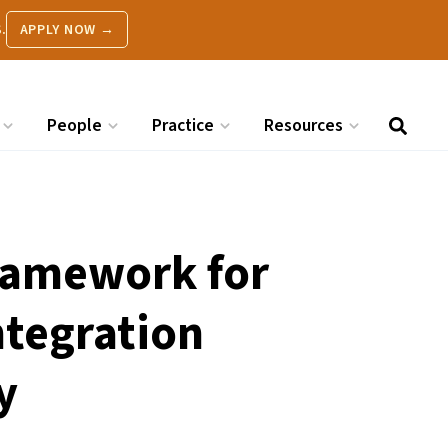
.
APPLY NOW →
People
Practice
Resources
ramework for
ntegration
y