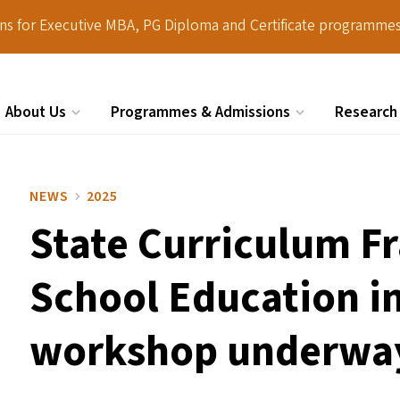
ions for Executive MBA, PG Diploma and Certificate programmes
About Us
Programmes & Admissions
Research
Search
NEWS
2025
State Curriculum F
School Education i
workshop underwa