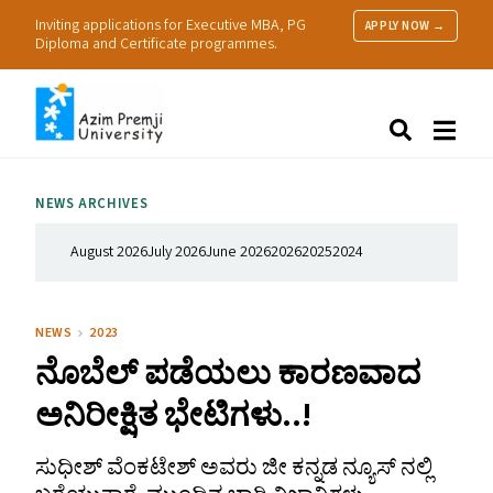
Inviting applications for Executive MBA, PG
APPLY NOW →
Diploma and Certificate programmes.
About Us
Search
Programmes & Admissions
Research
NEWS ARCHIVES
People
Practice
August 2026
July 2026
June 2026
2026
2025
2024
Resources
NEWS
2023
ನೊಬೆಲ್‌ ಪಡೆಯಲು ಕಾರಣವಾದ
ಅನಿರೀಕ್ಷಿತ ಭೇಟಿಗಳು..!
ಸುಧೀಶ್ ವೆಂಕಟೇಶ್ ಅವರು ಜೀ ಕನ್ನಡ ನ್ಯೂಸ್ ನಲ್ಲಿ