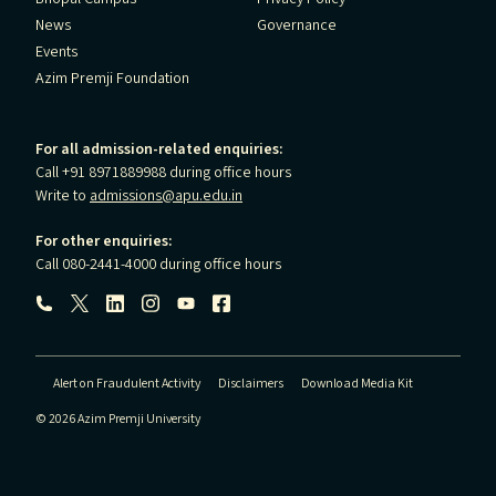
News
Governance
Events
Azim Premji Foundation
For all admission-related enquiries:
Call +91 8971889988 during office hours
Write to
admissions@apu.edu.in
For other enquiries:
Call 080-2441-4000 during office hours
Follow us:
Alert on Fraudulent Activity
Disclaimers
Download Media Kit
© 2026 Azim Premji University