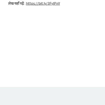
लेख यहाँ पढ़ें :
https://​bit​.ly/​3​F​ylPnY