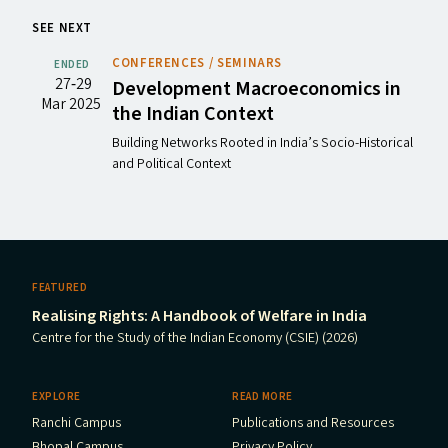
SEE NEXT
CONFERENCES / SEMINARS
ENDED
27‐29
Development Macroeconomics in
Mar 2025
the Indian Context
Building Networks Rooted in India’s Socio-Historical
and Political Context
FEATURED
Realising Rights: A Handbook of Welfare in India
Centre for the Study of the Indian Economy (CSIE) (2026)
EXPLORE
READ MORE
Ranchi Campus
Publications and Resources
Bhopal Campus
Privacy Policy