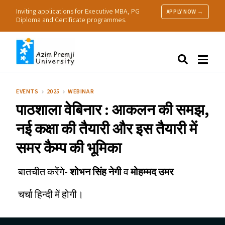
Inviting applications for Executive MBA, PG
APPLY NOW →
Diploma and Certificate programmes.
About Us
Search
Programmes & Admissions
Research
EVENTS
2025
WEBINAR
People
पाठशाला वेबिनार : आकलन की समझ,
Practice
Resources
नई कक्षा की तैयारी और इस तैयारी में
समर कैम्प की भूमिका
बातचीत करेंगे-
शोभन सिंह नेगी
व
मोहम्मद उमर
चर्चा हिन्दी में होगी।