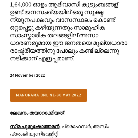
1,64,000 ഓളം ആദിവാസി കുടുംബങ്ങള്
ഉണ്ട്. ജനസംഖ്യയില് ഒരു സൂക്ഷ്മ
ന്യൂനപക്ഷവും വാസസ്ഥലം കൊണ്ട്
ഒറ്റപ്പെട്ടു കഴിയുന്നതും സാമൂഹിക
സാംസ്കാരിക തലങ്ങളില് അസാ
ധാരണരുമായ ഈ ജനതയെ മുഖ്യധാരാ
രാഷ്ട്രീയത്തിനു പോലും കണ്ടില്ലെന്നു
നടിക്കാന് എളുപ്പമാണ്.
24 November 2022
MANORAMA ONLINE-30 MAY 2022
ലേഖനം തയാറാക്കിയത്:
സീമ പുരുഷോത്തമൻ
, പ്രൊഫസർ, അസിം
പ്രേംജി യൂണിവേഴ്സിറ്റി