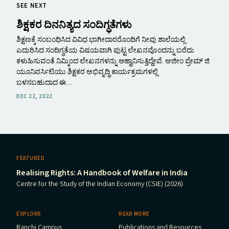
SEE NEXT
ಶಿಕ್ಷಕರ ದಿನನಿತ್ಯದ ಸಂದಿಗ್ಧತೆಗಳು
ಶಿಕ್ಷಣಕ್ಕೆ ಸಂಬಂಧಿಸಿದ ವಿವಿಧ ಭಾಗೀದಾರರೊಂದಿಗೆ ನೀವು ಶಾಲೆಯಲ್ಲಿ
ಎದುರಿಸಿದ ಸಂದಿಗ್ಧತೆಯ ವಿಷಯವಾಗಿ ಪುಟ್ಟ ಲೇಖನವೊಂದನ್ನು ಬರೆದು
ಕಳುಹಿಸುವಂತೆ ನಿಮ್ಮಿಂದ ಲೇಖನಗಳನ್ನು ಆಹ್ವಾನಿಸುತ್ತಿದ್ದೇವೆ. ಅಜೀಂ ಪ್ರೇಮ್ ಜಿ
ಯೂನಿವರ್ಸಿಟಿಯು ಶಿಕ್ಷಕರ ಅಭಿವೃದ್ಧಿ ಕಾರ್ಯಕ್ರಮಗಳಲ್ಲಿ
ಬಳಸಬಹುದಾದ ಈ…
DEC 22, 2022
FEATURED
Realising Rights: A Handbook of Welfare in India
Centre for the Study of the Indian Economy (CSIE) (2026)
EXPLORE
READ MORE
Ranchi Campus
Publications and Resources