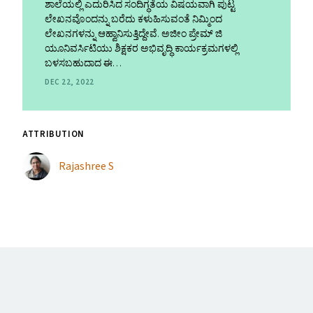
ಶಾಲೆಯಲ್ಲಿ ಎದುರಿಸಿದ ಸಂದಿಗ್ಧತೆಯ ವಿಷಯವಾಗಿ ಪುಟ್ಟ
ಲೇಖನವೊಂದನ್ನು ಬರೆದು ಕಳುಹಿಸುವಂತೆ ನಿಮ್ಮಿಂದ
ಲೇಖನಗಳನ್ನು ಆಹ್ವಾನಿಸುತ್ತಿದ್ದೇವೆ. ಅಜೀಂ ಪ್ರೇಮ್ ಜಿ
ಯೂನಿವರ್ಸಿಟಿಯು ಶಿಕ್ಷಕರ ಅಭಿವೃದ್ಧಿ ಕಾರ್ಯಕ್ರಮಗಳಲ್ಲಿ
ಬಳಸಬಹುದಾದ ಈ…
DEC 22, 2022
ATTRIBUTION
Rajashree S