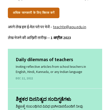
अधिक जानकारी के लिए क्लिक करें
अपने लेख इस ई‑मेल पते पर भेजें –
teachte@​apu.​edu.​in
लेख भेजने की आख़िरी तारीख़ —
1 अप्रैल 2023
Daily dilemmas of teachers
Inviting reflective articles from school teachers in
English, Hindi, Kannada, or any Indian language
DEC 22, 2022
ಶಿಕ್ಷಕರ ದಿನನಿತ್ಯದ ಸಂದಿಗ್ಧತೆಗಳು
ಶಿಕ್ಷಣಕ್ಕೆ ಸಂಬಂಧಿಸಿದ ವಿವಿಧ ಭಾಗೀದಾರರೊಂದಿಗೆ ನೀವು