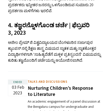
ಪ್ರದರ್ಶಕರು ಇನ್ನೀತರ ಜನರನ್ನು ಒಳಗೊಂಡಿರುವ ಸುಮಾರು 20
ಪ್ರದರ್ಶನಾ ಮಳಿಗೆಗಳು ಇರಲಿವೆ.
4. ತಜ್ಞರನ್ನೊಳಗೊಂಡ ಚರ್ಚೆ | ಫೆಬ್ರವರಿ
3, 2023
ಅಜೀಂ ಪ್ರೇಮ್ ಜಿ ವಿಶ್ವವಿದ್ಯಾಲಯದ ಬೆಂಗಳೂರಿನ ಸರ್ಜಾಪುರ
ಕ್ಯಾಂಪಸ್ ನಲ್ಲಿ ಶಿಕ್ಷಣ ಶಾಸ್ತ್ರ ವಿಷಯದ ಸ್ನಾತಕ ಮತ್ತು ಸ್ನಾತಕೋತ್ತರ
ವಿದ್ಯಾರ್ಥಿಗಳಿಗಾಗಿ
‘
ಸಾಹಿತ್ಯದೆಡೆಗೆ ಮಕ್ಕಳ ಪ್ರತಿಸ್ಪಂದನೆ’ ವಿಷಯವನ್ನು
ಕುರಿತು ತಜ್ಞರೊಂದಿಗೆ ಚರ್ಚೆಯನ್ನು ಆಯೋಜಿಸಲಾಗಿದೆ.
TALKS AND DISCUSSIONS
ENDED
03 Feb
Nurturing Children’s Response
2023
to Literature
An academic engagement of a panel discussion at
the Bengaluru campus for undergraduate and