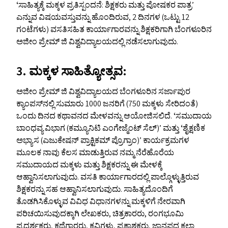
ʻಸಾಹಿತ್ಯಕ್ಕೆ ಮಕ್ಕಳ ಪ್ರತಿಸ್ಪಂದನೆ: ಶಿಕ್ಷಕರು ಮತ್ತು ಪೋಷಕರ ಪಾತ್ರ’
ಎನ್ನುವ ವಿಷಯವಸ್ತುವನ್ನು ಹೊಂದಿರುವ, 2 ದಿನಗಳ (ಒಟ್ಟು 12
ಗಂಟೆಗಳು) ವಸತಿಸಹಿತ ಕಾರ್ಯಾಗಾರವನ್ನು ಶಿಕ್ಷಕರಿಗಾಗಿ ಬೆಂಗಳೂರಿನ
ಅಜೀಂ ಪ್ರೇಮ್‌ ಜಿ ವಿಶ್ವವಿದ್ಯಾಲಯದಲ್ಲಿ ನಡೆಸಲಾಗುವುದು.
3. ಮಕ್ಕಳ‌ ಸಾಹಿತ್ಯೋತ್ಸವ:
ಅಜೀಂ ಪ್ರೇಮ್‌ ಜಿ ವಿಶ್ವವಿದ್ಯಾಲಯದ ಬೆಂಗಳೂರಿನ ಸರ್ಜಾಪುರ
ಕ್ಯಾಂಪಸ್‌ನಲ್ಲಿ ಸುಮಾರು 1000 ಜನರಿಗೆ (750 ಮಕ್ಕಳು ಸೇರಿದಂತೆ)
ಒಂದು ದಿನದ ಕಥಾವನದ ಮೇಳವನ್ನು ಆಯೋಜಿಸಲಿದೆ. ʻಸಮುದಾಯ
ಬಾಂಧವ್ಯ ವಿಭಾಗ (ಕಮ್ಯೂನಿಟಿ ಎಂಗೇಜ್ಮೆಂಟ್ ಸೆಲ್)’ ಮತ್ತು ʻಶೈಕ್ಷಣಿಕ
ಅಭ್ಯಾಸ (ಎಜುಕೇಷನ್ ಪ್ರಾಕ್ಟಿಕಮ್ ಪ್ರೊಗ್ರಾಂ)’ ಕಾರ್ಯಕ್ರಮಗಳ
ಮೂಲಕ ನಾವು ಕೆಲಸ ಮಾಡುತ್ತಿರುವ ನಮ್ಮ ನೆರೆಹೊರೆಯ
ಸಮುದಾಯದ ಮಕ್ಕಳು ಮತ್ತು ಶಿಕ್ಷಕರನ್ನು ಈ ಮೇಳಕ್ಕೆ
ಆಹ್ವಾನಿಸಲಾಗುವುದು. ವಸತಿ ಕಾರ್ಯಾಗಾರದಲ್ಲಿ ಪಾಲ್ಗೊಳ್ಳುತ್ತಿರುವ
ಶಿಕ್ಷಕರನ್ನು ಸಹ ಆಹ್ವಾನಿಸಲಾಗುವುದು. ಸಾಹಿತ್ಯದೊಂದಿಗೆ
ತೊಡಗಿಸಿಕೊಳ್ಳುವ ವಿವಿಧ ವಿಧಾನಗಳನ್ನು ಮಕ್ಕಳಿಗೆ ನೇರವಾಗಿ
ಪರಿಚಯಿಸುವುದಕ್ಕಾಗಿ ಲೇಖಕರು, ಚಿತ್ರಕಾರರು, ರಂಗಭೂಮಿ
ಪ್ರದರ್ಶಕರು, ಕಥೆಗಾರರು, ಕವಿಗಳು, ಪ್ರಕಾಶಕರು, ಜಾನಪದ ಕಲಾ