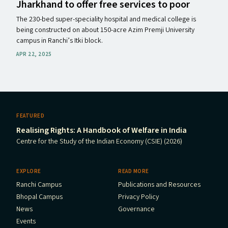
Jharkhand to offer free services to poor
The 230-bed super-speciality hospital and medical college is
being constructed on about 150-acre Azim Premji University
campus in Ranchi’s Itki block.
APR 22, 2025
FEATURED
Realising Rights: A Handbook of Welfare in India
Centre for the Study of the Indian Economy (CSIE) (2026)
EXPLORE
READ MORE
Ranchi Campus
Publications and Resources
Bhopal Campus
Privacy Policy
News
Governance
Events