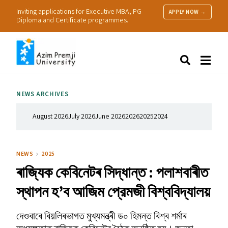
Inviting applications for Executive MBA, PG
APPLY NOW →
Diploma and Certificate programmes.
About Us
Search
Programmes & Admissions
Research
NEWS ARCHIVES
People
Practice
August 2026
July 2026
June 2026
2026
2025
2024
Resources
NEWS
2025
ৰাজ্যিক কেবিনেটৰ সিদ্ধান্ত : পলাশবাৰীত
স্থাপন হ’ব আজিম প্রেমজী বিশ্ববিদ্যালয়
দেওবাৰে বিয়লিৰভাগত মুখ্যমন্ত্ৰী ড০ হিমন্ত বিশ্ব শৰ্মাৰ