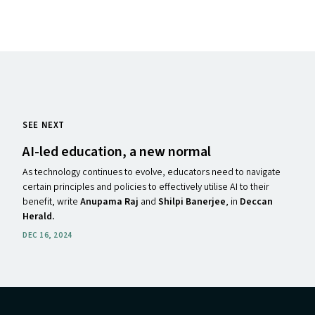
SEE NEXT
AI-led education, a new normal
As technology continues to evolve, educators need to navigate
certain principles and policies to effectively utilise AI to their
benefit, write
Anupama Raj
and
Shilpi Banerjee
, in
Deccan
Herald.
DEC 16, 2024