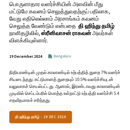
பொருளாதார வளர்ச்சியின் அளவின் மீது
மட்டுமே கவனம் செலுத்துவதற்குப் பதிலாக,
வேறு எதிலெல்லாம் அரசாங்கம் கவனம்
செலுத்த வேண்டும் என்பதை
தி ஹிந்து தமிழ்
நாளிதழிலில்,
ஸ்ரீனிவாசன் ராகவன்
அவர்கள்
விளக்கியுள்ளார்.
Bengaluru
19 December 2024
நிதி​யாண்​டின் முதல் காலாண்​டில் உற்பத்​தித் துறை 7% வளர்ச்​
சி​யடைந்​தது. கட்டு​மானத் துறை​யும் 10.5% வளர்ச்​சி​யுடன்
வலுவாகச் செயல்​பட்​டது. ஆனால், இரண்​டாவது காலாண்​டின்
முடி​வில் செப்​டம்​பரில் மொத்த உள்நாட்டு உற்பத்தி வளர்ச்சி 5.4
சதவீத​மாகச் சரிந்தது.
தி ஹிந்து தமிழ் - 19 DEC 2024