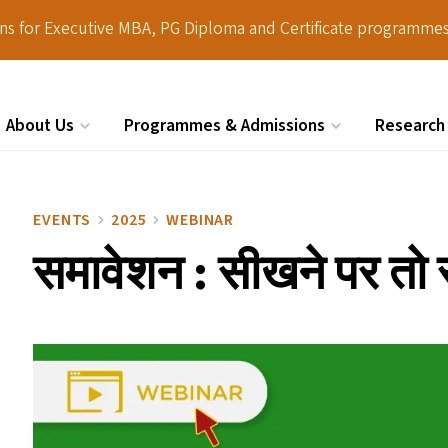
ions for Executive MBA, PG Diploma and Certificate programmes
About Us
Programmes & Admissions
Research
Search
EVENTS
2025
WEBINAR
समावेशन : सीखने पर तो