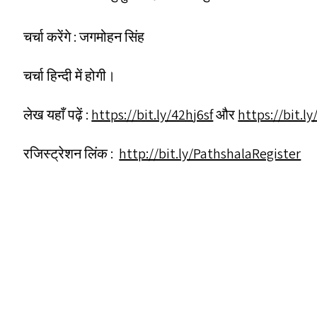
चर्चा करेंगे : जगमोहन सिंह
चर्चा हिन्‍दी में होगी।
लेख यहाँ पढ़ें :
https://​bit​.ly/​4​2​hj6sf
और
https://​bit​.ly
रजिस्ट्रेशन लिंक :
http://​bit​.ly/​P​a​t​h​s​h​a​l​a​R​e​g​ister