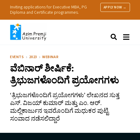
Inviting applications for Executive MBA, PG
APPLY NOW →
Diploma and Certificate programmes.
About Us
Search
Programmes & Admissions
Research
EVENTS
2023
WEBINAR
People
ವೆಬಿನಾರ್ ಶೀರ್ಷಿಕೆ:
Practice
Resources
ತ್ರಿಭುಜಗಳೊಂದಿಗೆ ಪ್ರಯೋಗಗಳು
‘
ತ್ರಿಭುಜಗಳೊಂದಿಗೆ ಪ್ರಯೋಗಗಳು’ ಲೇಖನದ ಸುತ್ತ
ಎಸ್. ವಿಜಯ್ ಕುಮಾರ್ ಮತ್ತು ಎಂ. ಆರ್.
ಮಲ್ಲಿಕಾರ್ಜುನ ಇವರೊಂದಿಗೆ ಮಧುಕರ ಪುಟ್ಟಿ
ಸಂವಾದ ನಡೆಸಲಿದ್ದಾರೆ