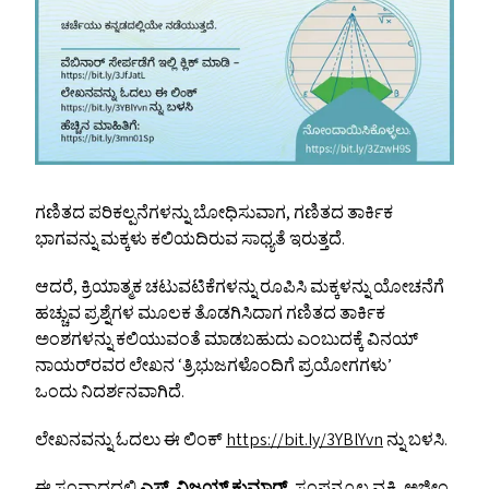
ಗಣಿತದ ಪರಿಕಲ್ಪನೆಗಳನ್ನು ಬೋಧಿಸುವಾಗ, ಗಣಿತದ ತಾರ್ಕಿಕ
ಭಾಗವನ್ನು ಮಕ್ಕಳು ಕಲಿಯದಿರುವ ಸಾಧ್ಯತೆ ಇರುತ್ತದೆ.
ಆದರೆ, ಕ್ರಿಯಾತ್ಮಕ ಚಟುವಟಿಕೆಗಳನ್ನು ರೂಪಿಸಿ ಮಕ್ಕಳನ್ನು ಯೋಚನೆಗೆ
ಹಚ್ಚುವ ಪ್ರಶ್ನೆಗಳ ಮೂಲಕ ತೊಡಗಿಸಿದಾಗ ಗಣಿತದ ತಾರ್ಕಿಕ
ಅಂಶಗಳನ್ನು ಕಲಿಯುವಂತೆ ಮಾಡಬಹುದು ಎಂಬುದಕ್ಕೆ ವಿನಯ್‌
ನಾಯರ್‌ರವರ ಲೇಖನ
‘
ತ್ರಿಭುಜಗಳೊಂದಿಗೆ ಪ್ರಯೋಗಗಳು’
ಒಂದು ನಿದರ್ಶನವಾಗಿದೆ.
ಲೇಖನವನ್ನು ಓದಲು ಈ ಲಿಂಕ್
https://​bit​.ly/​3​Y​BlYvn
ನ್ನು ಬಳಸಿ.
ಈ ಸಂವಾದದಲ್ಲಿ
ಎಸ್‌. ವಿಜಯ್‌ ಕುಮಾರ್‌
, ಸಂಪನ್ಮೂಲ ವ್ಯಕ್ತಿ, ಅಜೀಂ