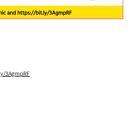
.ly/​3​A​gmpRF